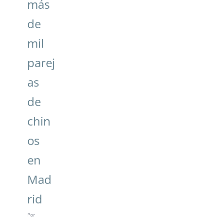
más
de
mil
parej
as
de
chin
os
en
Mad
rid
Por