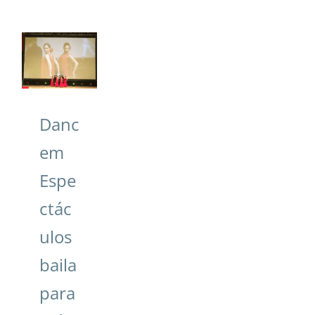
baila
para
más de
mil
parejas
de
Danc
chinos
em
en
Madrid
Espe
ctác
ulos
baila
para