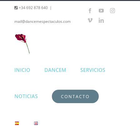
Saltar
+34 692 878 640
|
Facebook
YouTube
Instagram
al
Vimeo
LinkedIn
mail@dancemespectaculos.com
contenido
INICIO
DANCEM
SERVICIOS
NOTICIAS
CONTACTO
Dancem
Espectáculos