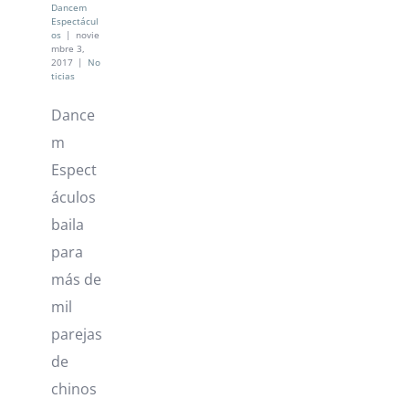
Dancem
Espectácul
os
|
novie
mbre 3,
2017
|
No
ticias
Dance
m
Espect
áculos
baila
para
más de
mil
parejas
de
chinos