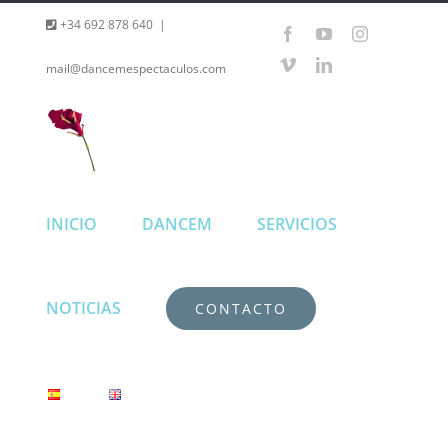
Saltar
+34 692 878 640
|
Facebook
YouTube
Instagram
al
Vimeo
LinkedIn
mail@dancemespectaculos.com
contenido
INICIO
DANCEM
SERVICIOS
NOTICIAS
CONTACTO