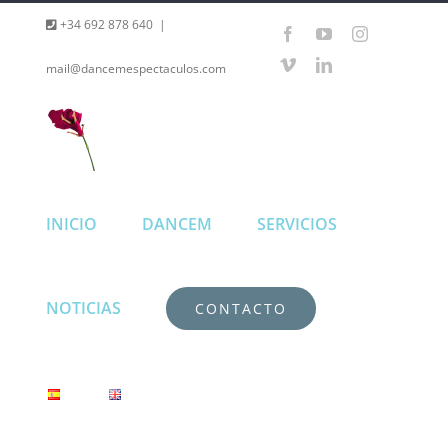
Saltar
+34 692 878 640
|
Facebook
YouTube
Instagram
al
Vimeo
LinkedIn
mail@dancemespectaculos.com
contenido
INICIO
DANCEM
SERVICIOS
NOTICIAS
CONTACTO