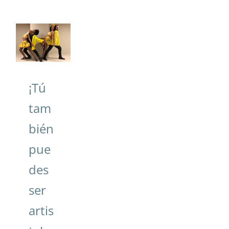
¡Tú
también
puedes
ser
artista!
¡Tú
tam
bién
pue
des
ser
artis