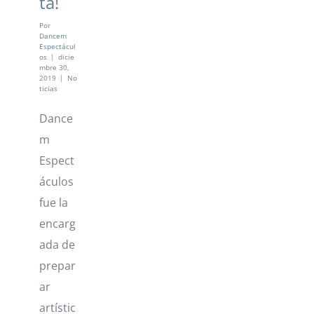
ta!
Por
Dancem
Espectácul
os
|
dicie
mbre 30,
2019
|
No
ticias
Dance
m
Espect
áculos
fue la
encarg
ada de
prepar
ar
artístic