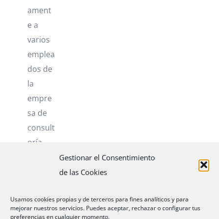
ament
e a
varios
emplea
dos de
la
empre
sa de
consult
oría
PWC.
Gestionar el Consentimiento
de las Cookies
Más
Usamos cookies propias y de terceros para fines analíticos y para
información
mejorar nuestros servicios. Puedes aceptar, rechazar o configurar tus
preferencias en cualquier momento.