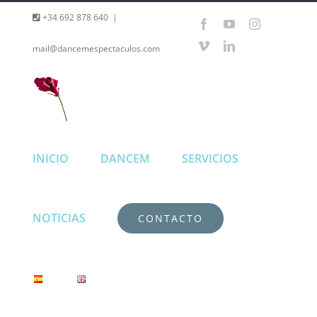
Saltar
+34 692 878 640
|
Facebook
YouTube
Instagram
al
Vimeo
LinkedIn
mail@dancemespectaculos.com
contenido
INICIO
DANCEM
SERVICIOS
NOTICIAS
CONTACTO