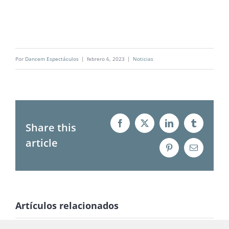
Por
Dancem Espectáculos
|
febrero 6, 2023
|
Noticias
Share this
Facebook
X
LinkedIn
Tumblr
article
Pinterest
Correo
electrónico
Artículos relacionados
Noche
Arte en Vivo