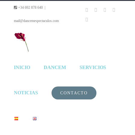
Saltar
+34 692 878 640
|
Facebook
YouTube
Instagram
Vimeo
al
LinkedIn
mail@dancemespectaculos.com
contenido
INICIO
DANCEM
SERVICIOS
NOTICIAS
CONTACTO