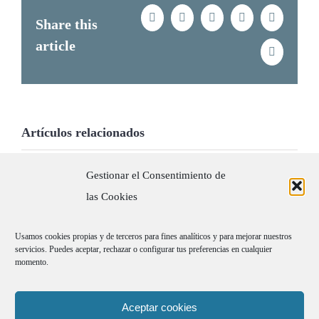
Facebook
X
LinkedIn
Tumblr
Pinterest
Share this
article
Correo
electrónic
Artículos relacionados
Noche
Arte en Vivo
Elegante en
Gestionar el Consentimiento de
en el
Navidad:
las Cookies
Restaurante
glamour,
Nubel: una
vestuario
Usamos cookies propias y de terceros para fines analíticos y para mejorar nuestros
noche de
servicios. Puedes aceptar, rechazar o configurar tus preferencias en cualquier
exclusivo y
momento.
espectáculo y
animación de
creatividad en
lujo en el Four
Aceptar cookies
Madrid