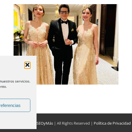
Noche Elegante en Navidad:
glamour, vestuario exclusivo y
animación de lujo en el Four
Seasons
nuestros servicios.
ento.
referencias
SPECTÁCULOS by
WebSEOyMás
| All Rights Reserved |
Política de Privacidad