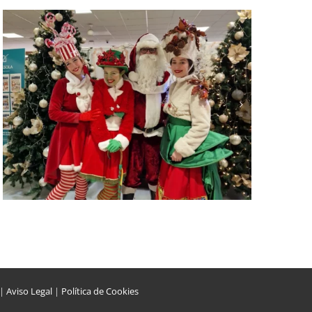
Duendecillas revolucionan
Madrid junto a Papá Noel
|
Aviso Legal
|
Política de Cookies