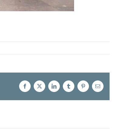
Facebook
X
LinkedIn
Tumblr
Pinterest
Correo
electrónico