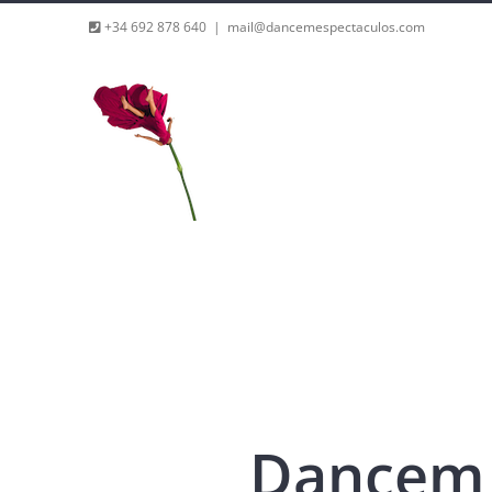
Saltar
+34 692 878 640
|
mail@dancemespectaculos.com
al
contenido
Dancem 